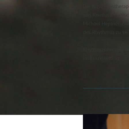
Die Rhythmustherapie
von Reinhard Flatis
Michael Heptner. Zie
des Rhythmus zu sei
Rhythmustherapie um
im Einzelsetting.