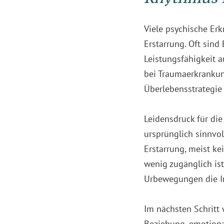
Viele psychische Er
Erstarrung. Oft sin
Leistungsfähigkeit a
bei Traumaerkrankun
Überlebensstrategie 
Leidensdruck für di
ursprünglich sinnvo
Erstarrung, meist ke
wenig zugänglich is
Urbewegungen die I
Im nächsten Schritt 
Beziehung, emotiona