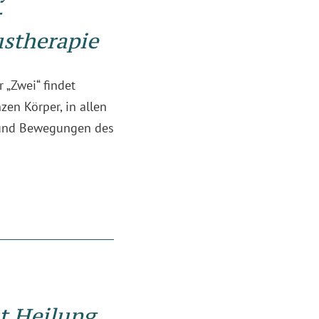
stherapie
r „Zwei“ findet
en Körper, in allen
und Bewegungen des
t Heilung.