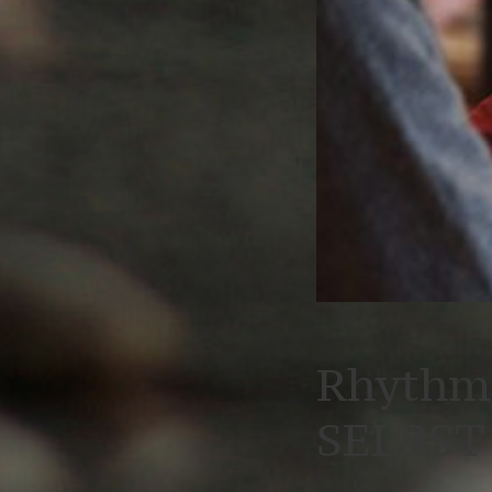
Rhythmu
SELBST