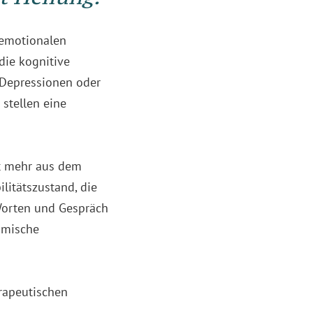
 emotionalen
die kognitive
i Depressionen oder
stellen eine
ht mehr aus dem
litätszustand, die
 Worten und Gespräch
hmische
erapeutischen