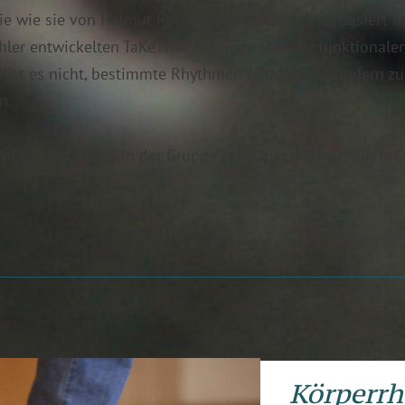
 wie sie von Helmut Rochholz praktiziert wird, basiert h
chler entwickelten TaKeTiNa-Methode und der funktional
l ist es nicht, bestimmte Rhythmen einzuüben, sondern zu e
n.
fasst dabei das in der Gruppe praktizierte RhythmusYoGa
Körperr