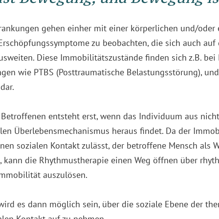
krankungen gehen einher mit einer körperlichen und/oder
d Erschöpfungssymptome zu beobachten, die sich auch auf 
usweiten. Diese Immobilitätszustände finden sich z.B. be
gen wie PTBS (Posttraumatische Belastungsstörung), und 
dar.
e Betroffenen entsteht erst, wenn das Individuum aus nic
llen Überlebensmechanismus heraus findet. Da der Immobi
inen sozialen Kontakt zulässt, der betroffene Mensch als
t, kann die Rhythmustherapie einen Weg öffnen über rhyt
mmobilität auszulösen.
wird es dann möglich sein, über die soziale Ebene der th
len Kontakt auf zu nehmen.