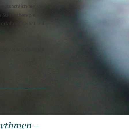
auptsächlich auf der
en Stimmtherapie von
rfahren, selbst Teil
 als auch die Arbeit
hythmen –