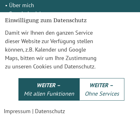
•
Über mich
•
So arbeite ich
Einwilligung zum Datenschutz
•
Kontakt & Termine
Damit wir Ihnen den ganzen Service
dieser Website zur Verfügung stellen
•
Blog
können, z.B. Kalender und Google
•
Glossar
Maps, bitten wir um Ihre Zustimmung
•
Häufige F&A
zu unseren Cookies und Datenschutz.
WEITER –
WEITER –
•
Impressum
Mit allen Funktionen
Ohne Services
•
Datenschutz
Über mich
Kontakt & Termin
Impressum
|
Datenschutz
So arbeite ich
Blog
Mitglied im Verband Freier Psychotherapeuten,
Heilpraktiker für Psychotherapie und Psychologischer
Berater e.V.