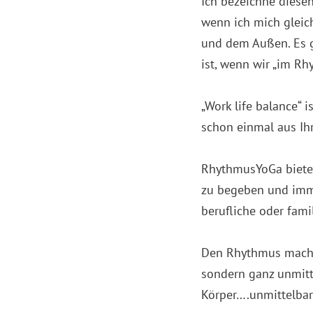
Ich bezeichne diesen
wenn ich mich gleic
und dem Außen. Es gi
ist, wenn wir „im Rh
„Work life balance“ 
schon einmal aus Ihr
RhythmusYoGa bietet
zu begeben und imme
berufliche oder famil
Den Rhythmus machen
sondern ganz unmitt
Körper….unmittelba