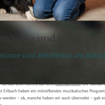
sYoGa und Work life 
 balance und Rhythmus am Bau
rze berichten, was Rhythmus mit Work life balance zu tun h
ich auf dem Hoffest auf dem
Baumannshof
. Die Samba-
kt Erlbach haben ein mitreißendes musikalisches Program
tiv werden – ok, manche haben wir auch überredet – gab e
: