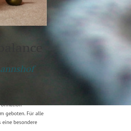
balance
mannshof
at.
Formation
m geboten. Für alle
s eine besondere