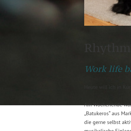
Rhythmu
Work life
Heute will ich in Kü
Am Wochenende war 
„Batukeros“ aus Mar
die gerne selbst ak
musikalische Einlage