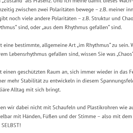
 „Zustand“ als Präsenz. Und ich meine damit dieses Wach-
hzeitig zwischen zwei Polaritäten bewege – z.B. meiner 
bt noch viele andere Polaritäten – z.B. Struktur und Chao
ythmus“ sind, oder „aus dem Rhythmus gefallen“ sind.
ist eine bestimmte, allgemeine Art „im Rhythmus“ zu sein. 
em Lebensrhythmus gefallen sind, wissen Sie was „Chaos“ 
 einen geschützten Raum an, sich immer wieder in das Fe
r mehr Stabilität zu entwickeln in diesem Spannungsfeld 
iäre Alltag mit sich bringt.
 wir dabei nicht mit Schaufeln und Plastikrohren wie a
elbar mit Händen, Füßen und der Stimme – also mit dem
r SELBST!