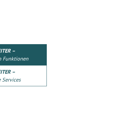
ITER –
n Funktionen
ITER –
 Services
emap
chotherapie &
herapie
r mich