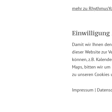
mehr zu RhythmusY
zurück zum Blog
Einwilligung
Damit wir Ihnen den
dieser Website zur V
können, z.B. Kalend
Maps, bitten wir um
Kontakt
zu unseren Cookies 
Impressum
|
Datens
Helmut Rochholz
Psychotherapie hpg