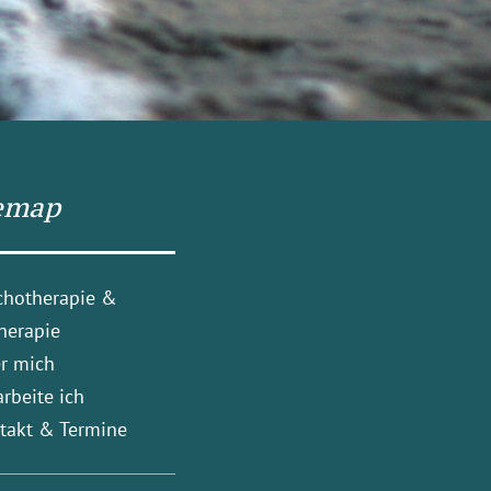
emap
chotherapie &
herapie
r mich
arbeite ich
takt & Termine