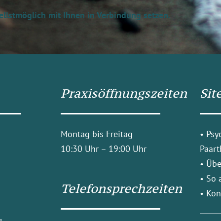
ellstmöglich mit Ihnen in Verbindung setzen.
Praxisöffnungszeiten
Sit
Montag bis Freitag
•
Psy
10:30 Uhr – 19:00 Uhr
Paart
•
Übe
•
So 
Telefonsprechzeiten
•
Kon